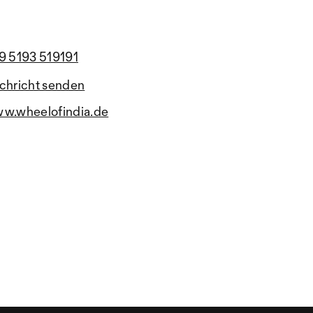
9 5193 519191
chricht senden
w.wheelofindia.de