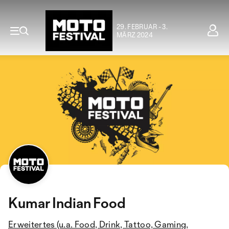
29. FEBRUAR - 3.
MÄRZ 2024
Kumar Indian Food
Erweitertes (u.a. Food, Drink, Tattoo, Gaming,