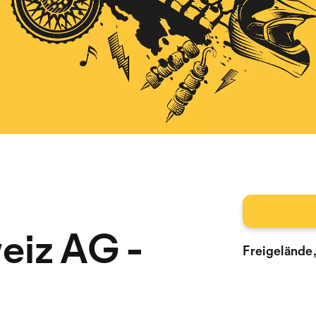
eiz AG -
Freigelände