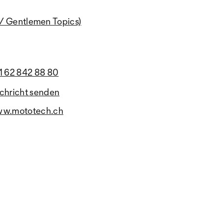
s / Gentlemen Topics)
1 62 842 88 80
chricht senden
w.mototech.ch