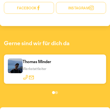
FACEBOOK
INSTAGRAM
Gerne sind wir für dich da
Thomas Minder
Ueli Gfeller
Werkstattleiter
Geschäftsführer/Inhaber