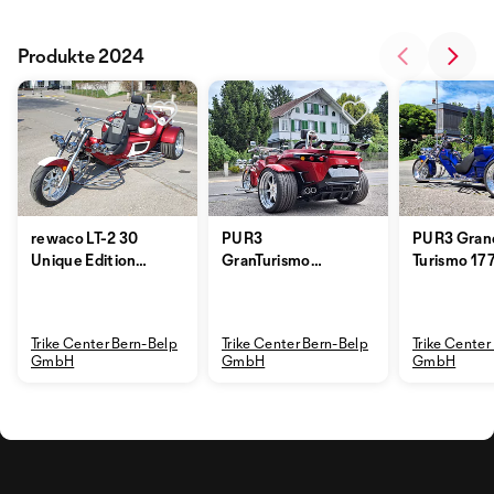
Produkte 2024
rewaco LT-2 30
PUR3
PUR3 Gran
Unique Edition
GranTurismo
Turismo 17
177 PS 8-Gang
177PS in Deep
ATM
Red to Black
Trike Center Bern-Belp
Trike Center Bern-Belp
Trike Center
GmbH
GmbH
GmbH