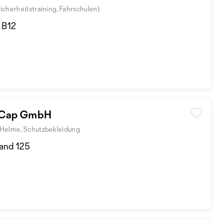
sicherheitstraining, Fahrschulen)
d B12
r Cap GmbH
, Helme, Schutzbekleidung
tand 125