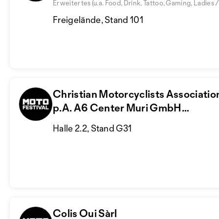
Erweitertes (u.a. Food, Drink, Tattoo, Gaming, Ladies
Freigelände, Stand 101
Christian Motorcyclists Associatio
p.A. A6 Center Muri GmbH
Rolf Trachsel
Halle 2.2, Stand G31
Colis Oui Sàrl