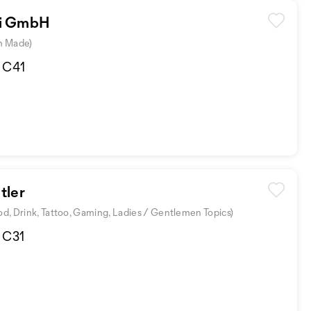
li GmbH
m Made)
d C41
tler
ood, Drink, Tattoo, Gaming, Ladies / Gentlemen Topics)
d C31