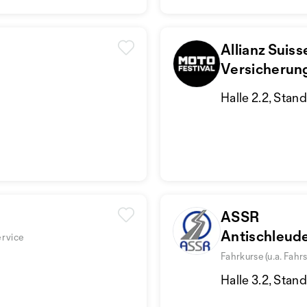
Allianz Suiss
Versicherun
Halle 2.2, Stan
ASSR
Antischleud
ervice
Driving Cen
Fahrkurse (u.a. Fahr
Halle 3.2, Stan