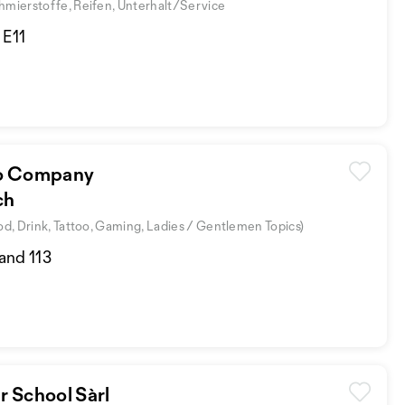
hmierstoffe, Reifen, Unterhalt/Service
 E11
Go Company
ch
ood, Drink, Tattoo, Gaming, Ladies / Gentlemen Topics)
and 113
 School Sàrl