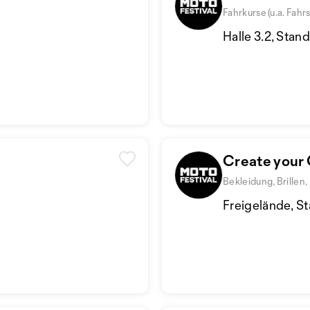
Fahrkurse (u.a. Fahr
Halle 3.2, Stan
Create you
Bekleidung, Brillen
Freigelände, S