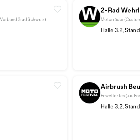
2-Rad Wehr
a Verband 2rad Schweiz)
Motorräder (Custo
Halle 3.2, Stan
Airbrush Beu
Erweitertes (u.a. F
Halle 3.2, Stan