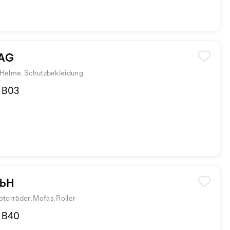
 AG
, Helme, Schutzbekleidung
d B03
mbH
torräder, Mofas, Roller
d B40