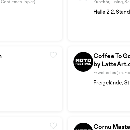
 / Gentlemen Topics)
Zubehör, Tuning, Sc
Halle 2.2, Stand
n
Coffee To 
by LatteArt.
Erweitertes (u.a. F
Freigelände, St
Cornu Master