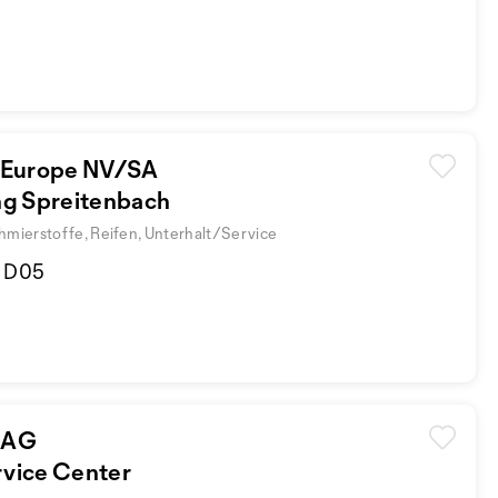
 Europe NV/SA
ng Spreitenbach
hmierstoffe, Reifen, Unterhalt/Service
d D05
 AG
vice Center