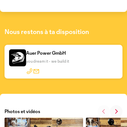
Nous restons à ta disposition
Auer Power GmbH
you dream it - we build it
Photos et vidéos